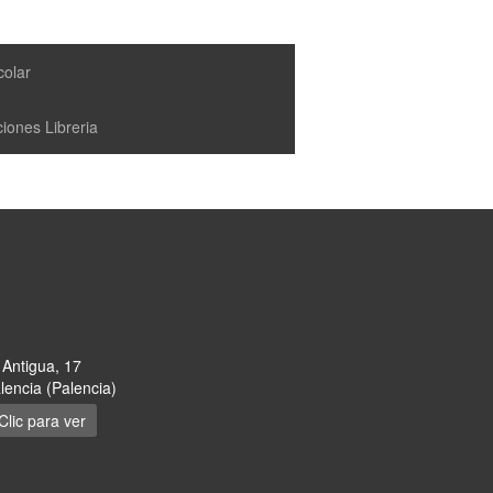
colar
iones Libreria
 Antigua, 17
encia (Palencia)
Clic para ver