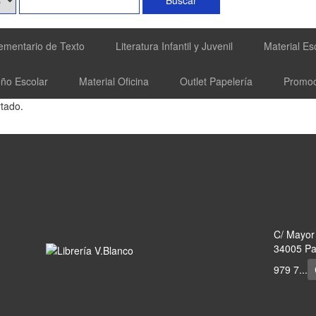
ementario de Texto
Literatura Infantil y Juvenil
Material Es
eño Escolar
Material Oficina
Outlet Papelería
Promoc
tado.
C/ Mayor
34005 Pal
979 7...